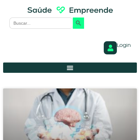
Search Button
Search
for:
Login