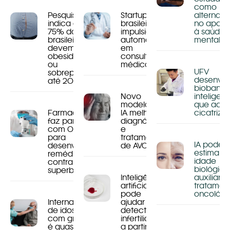
como
Pesquisa
Startup
alternati
indica que
brasileira
no apoio
75% dos
impulsiona
à saúde
brasileiros
automação
mental
devem ter
em
obesidade
consultórios
ou
médicos
UFV
sobrepeso
desenvol
até 2044
bioband
Novo
inteligen
modelo de
que acel
Farmacêutica
IA melhora
cicatriz
faz parceria
diagnóstico
com OpenAI
e
para
tratamento
IA pode
desenvolver
de AVC
estimar
remédios
idade
contra
biológica
superbactérias
Inteligência
auxiliar 
artificial
tratamen
pode
oncológi
Internação
ajudar a
de idosos
detectar
com gripe
infertilidade
é quase o
a partir de