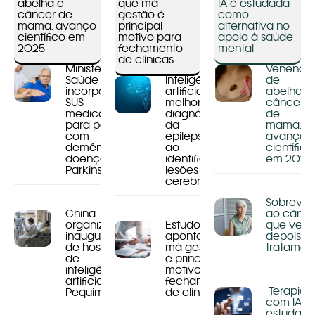
abelha e
que má
IA é estudada
câncer de
gestão é
como
mama: avanço
principal
alternativa no
científico em
motivo para
apoio à saúde
2025
fechamento
mental
de clínicas
Ministério da
Veneno
Saúde
Inteligência
de
incorpora ao
artificial
abelha e
SUS
melhora
câncer
medicamento
diagnóstico
de
para pessoas
da
mama:
com
epilepsia
avanço
demência e
ao
científico
doença de
identificar
em 2025
Parkinson
lesões
cerebrais
Sobreviv
China
ao cânce
organiza
Estudo
que vem
inauguração
aponta que
depois d
de hospital
má gestão
tratamen
de
é principal
inteligência
motivo para
artificial, em
fechamento
Terapia
Pequim
de clínicas
com IA é
estudad