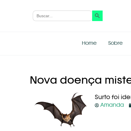
Search Button
Search
for:
Home
Sobre
Nova doença miste
Surto foi i
Amanda