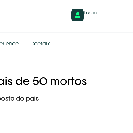
Login
erience
Doctalk
is de 50 mortos
oeste do país