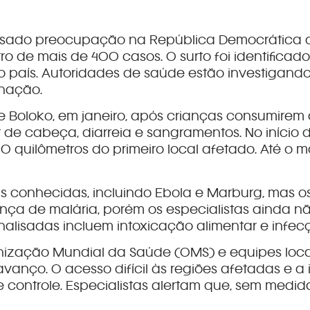
ado preocupação na República Democrática do
tro de mais de 400 casos. O surto foi identific
do país. Autoridades de saúde estão investigan
inação.
 de Boloko, em janeiro, após crianças consumir
 de cabeça, diarreia e sangramentos. No início d
0 quilômetros do primeiro local afetado. Até o
s conhecidas, incluindo Ebola e Marburg, mas os
ça de malária, porém os especialistas ainda n
analisadas incluem intoxicação alimentar e infecç
nização Mundial da Saúde (OMS) e equipes locai
anço. O acesso difícil às regiões afetadas e a i
 controle. Especialistas alertam que, sem medi