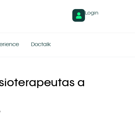
Login
erience
Doctalk
isioterapeutas a
o