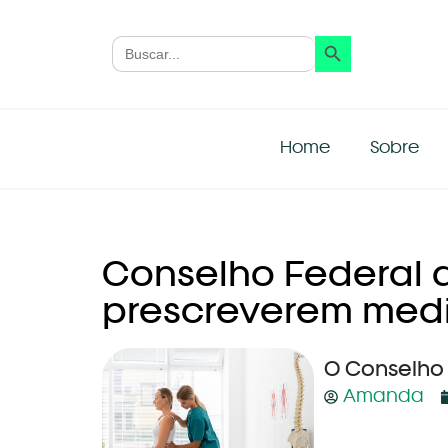
Search Button
Search
for:
Home
Sobre
Conselho Federal d
prescreverem med
O Conselho
Amanda